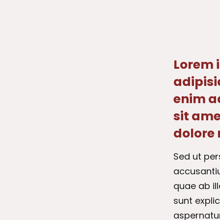
Lorem i
adipisi
enim a
sit ame
dolore
Sed ut per
accusanti
quae ab il
sunt expli
aspernatur