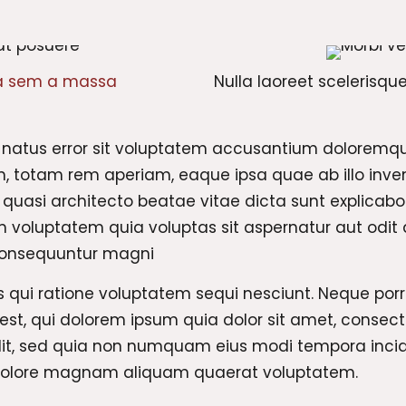
 sem a massa
Nulla laoreet scelerisque 
 natus error sit voluptatem accusantium doloremq
, totam rem aperiam, eaque ipsa quae ab illo inve
et quasi architecto beatae vitae dicta sunt explicab
 voluptatem quia voluptas sit aspernatur aut odit a
consequuntur magni
s qui ratione voluptatem sequi nesciunt. Neque por
st, qui dolorem ipsum quia dolor sit amet, consect
elit, sed quia non numquam eius modi tempora inci
 dolore magnam aliquam quaerat voluptatem.