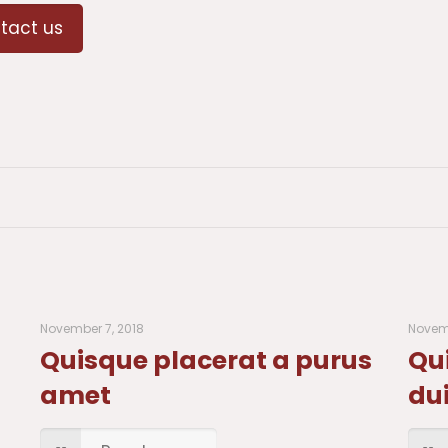
tact us
November 7, 2018
Novemb
Quisque placerat a purus
Qui
amet
du