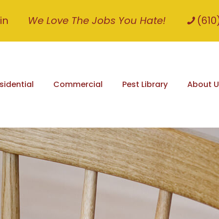
in
We Love The Jobs You Hate!
(610
sidential
Commercial
Pest Library
About U