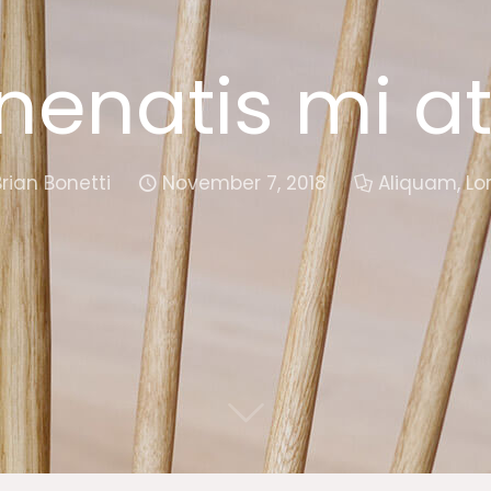
nenatis mi a
Brian Bonetti
November 7, 2018
Aliquam
,
Lo