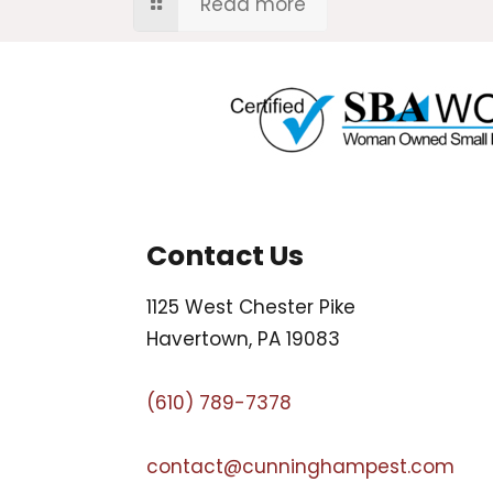
Read more
Contact Us
1125 West Chester Pike
Havertown, PA 19083
(610) 789-7378
contact@cunninghampest.com