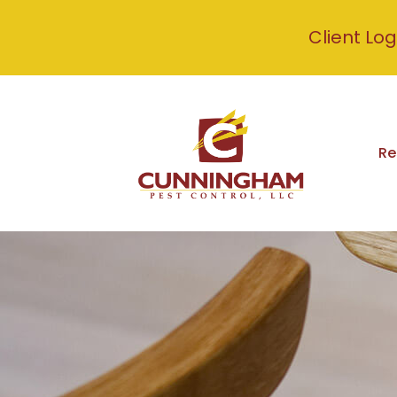
Client Log
Re