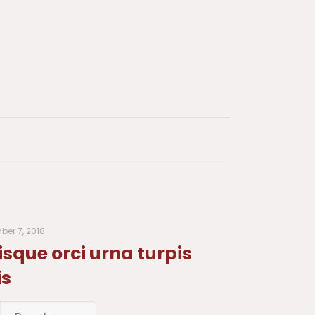
er 7, 2018
sque orci urna turpis
is