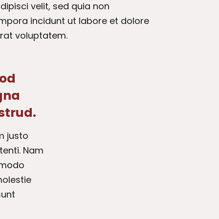
dipisci velit, sed quia non
ora incidunt ut labore et dolore
at voluptatem.
mod
agna
strud.
m justo
otenti. Nam
ommodo
molestie
sunt