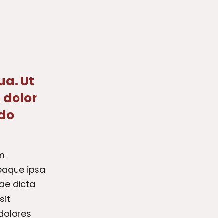
ua. Ut
 dolor
 do
em
eaque ipsa
tae dicta
sit
 dolores