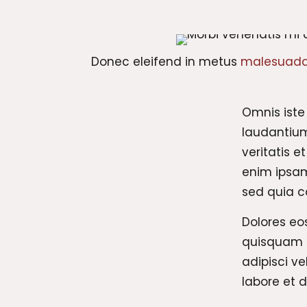
Donec eleifend in metus
malesuada
Omnis iste
laudantium
veritatis 
enim ipsam
sed quia 
Dolores eo
quisquam e
adipisci v
labore et