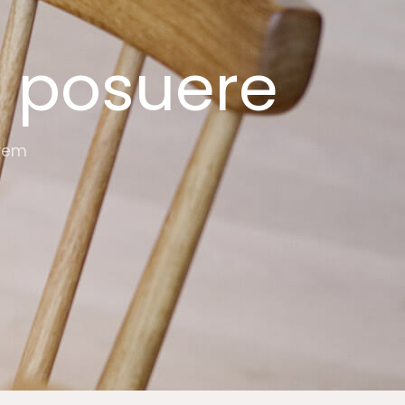
t posuere
rem