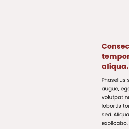
Consect
tempor
aliqua.
Phasellus 
augue, ege
volutpat n
lobortis to
sed. Aliqu
explicabo.