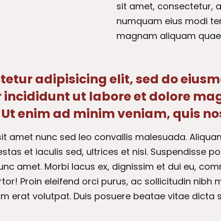
sit amet, consectetur, a
numquam eius modi temp
magnam aliquam quaer
etur adipisicing elit, sed do eius
 incididunt ut labore et dolore m
 Ut enim ad minim veniam, quis no
sit amet nunc sed leo convallis malesuada. Aliqua
stas et iaculis sed, ultrices et nisi. Suspendisse p
unc amet. Morbi lacus ex, dignissim et dui eu, c
rtor! Proin eleifend orci purus, ac sollicitudin nibh 
am erat volutpat. Duis posuere beatae vitae dicta 