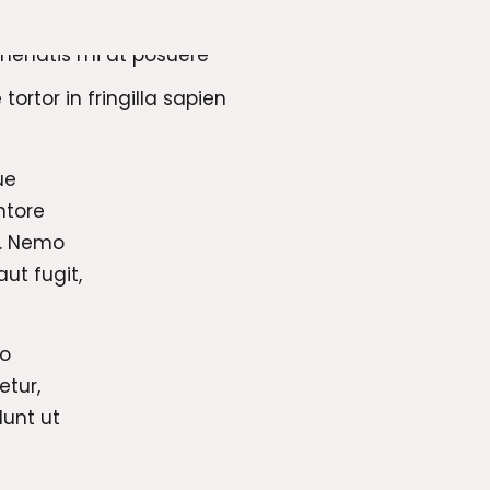
tortor in fringilla sapien
ue
ntore
o. Nemo
ut fugit,
ro
etur,
dunt ut