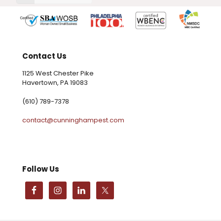
Contact Us
1125 West Chester Pike
Havertown, PA 19083
(610) 789-7378
contact@cunninghampest.com
Follow Us