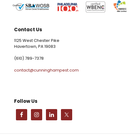
Contact Us
1125 West Chester Pike
Havertown, PA 19083
(610) 789-7378
contact@cunninghampest.com
Follow Us